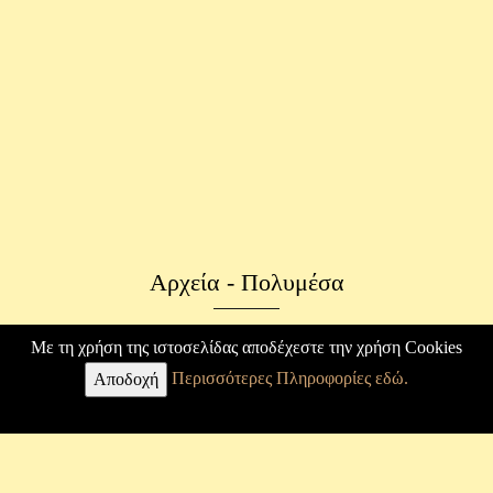
Αρχεία - Πολυμέσα
Φωτογραφικό Αρχείο
Με τη χρήση της ιστοσελίδας αποδέχεστε την χρήση Cookies
Περισσότερες Πληροφορίες εδώ.
Επιστολές
Αποδοχή
Κ. Καραθεοδωρή