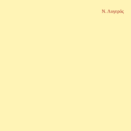
Ν. Λυγερός