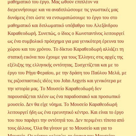
μαθηματικό του έργο. Μας ωθούν επιπλέον να
διερευνήσουμε και να αναδιπλώσουμε τις γνωστικές μας
δυνάμεις έτσι ώστε να ενσωματώσουμε το έργο του στο
μαθηματικό και διπλωματικό υπόβαθρο του Αλεξάνδρου
Καραθεοδωρή. Συνεπώς, ο ίδιος ο Κωνσταντίνος λειτουργεί
ως ένα συμβολικό πρόσχημα για μια γενικότερη έρευνα του
χώρου και του χρόνου. Το δίκτυο Καραθεοδωρή αλλάζει τη
στατική εικόνα που έχουμε για τους Έλληνες στις αρχές της
εξέλιξης της ελληνικής οντότητας. Συσχετίζεται και με το
έργο του Ρήγα Φεραίου, με την δράση του Παύλου Μελά, με
τις ριζοσπαστικές ιδέες του John Argyris και γενικότερα με
την ιστορία μας. Το Μουσείο Καραθεοδωρή δεν
παρουσιάζεται πλέον ως ένα παραδοσιακό και προσωπικό
μουσείο. Δεν θα είχε νόημα. Το Μουσείο Καραθεοδωρή
λειτουργεί ήδη ως ένα ερευνητικό κέντρο. Και είναι το έργο
του που παράγει την οντότητά του. Δεν περιμένει τίποτα από
τους άλλους. Όλα θα γίνουν με το Μουσείο και για το
Μουσείο. Ως κέντρο μελετών, το όραμα του Μουσείου