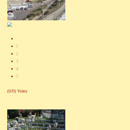
1
2
3
4
5
(0/0) Votes