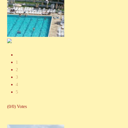
1
2
3
4
5
(0/0) Votes