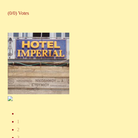
(0/0) Votes
1
2
3