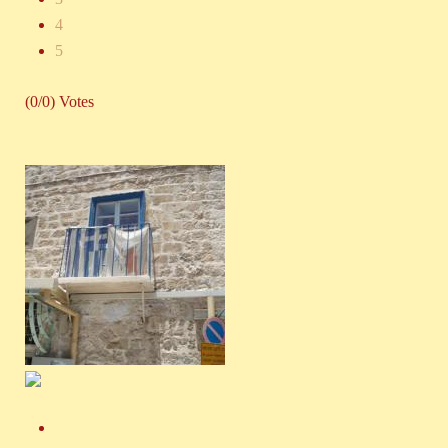
4
5
(0/0) Votes