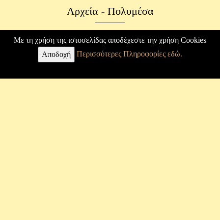
Αρχεία - Πολυμέσα
Φωτογραφικό Αρχείο
Με τη χρήση της ιστοσελίδας αποδέχεστε την χρήση Cookies
Περισσότερες Πληροφορίες εδώ.
Επιστολές
Αποδοχή
Κ. Καραθεοδωρή
Βιογραφία
Άρθρα
Εργασίες
Φωτογραφίες
Μουσείο
Σύνδεσμος