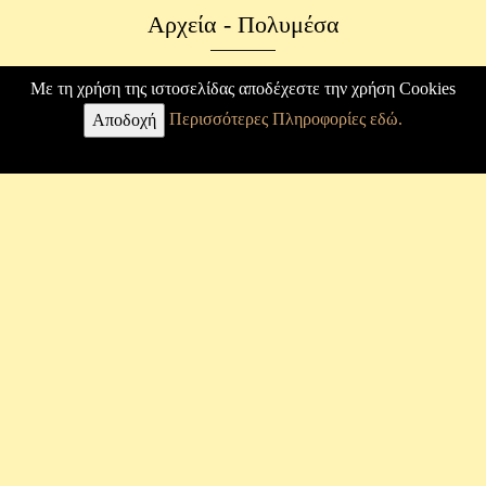
Αρχεία - Πολυμέσα
Φωτογραφικό Αρχείο
Με τη χρήση της ιστοσελίδας αποδέχεστε την χρήση Cookies
Περισσότερες Πληροφορίες εδώ.
Επιστολές
Αποδοχή
Κ. Καραθεοδωρή
Βιογραφία
Άρθρα
Εργασίες
Φωτογραφίες
Μουσείο
Σύνδεσμος