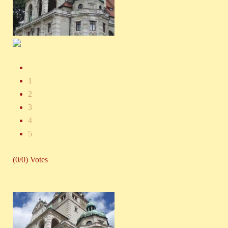
1
2
3
4
5
(0/0) Votes