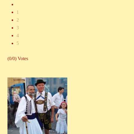
1
2
3
4
5
(0/0) Votes