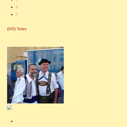
4
5
(0/0) Votes