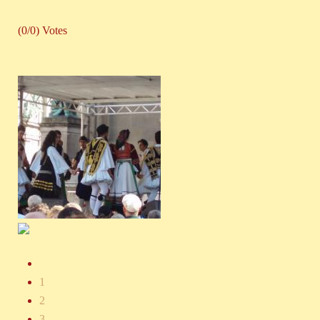
(0/0) Votes
1
2
3