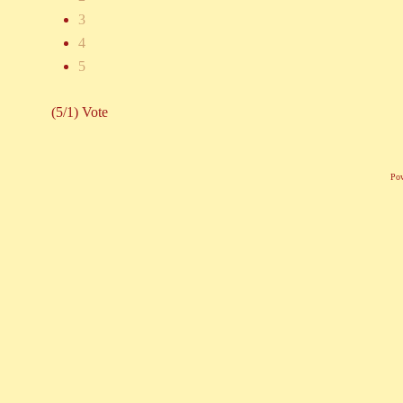
3
4
5
(5/1) Vote
Po