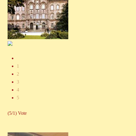
1
2
3
4
5
(5/1) Vote