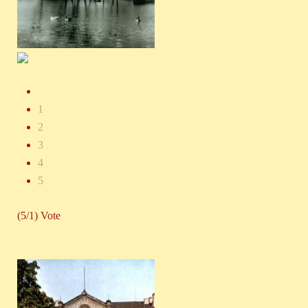
1
2
3
4
5
(5/1) Vote