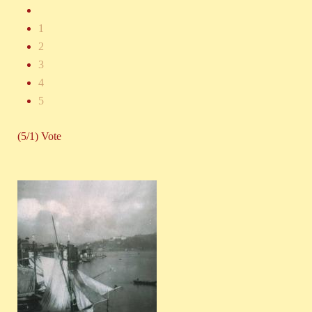
1
2
3
4
5
(5/1) Vote