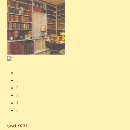
1
2
3
4
5
(5/2) Votes