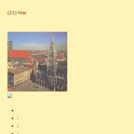
(2/1) Vote
1
2
3