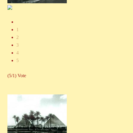
1
2
3
4
5
(5/1) Vote