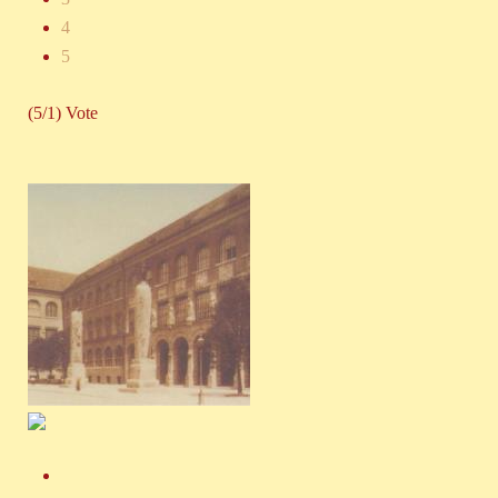
4
5
(5/1) Vote