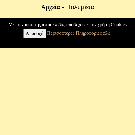
Αρχεία - Πολυμέσα
Φωτογραφικό Αρχείο
Με τη χρήση της ιστοσελίδας αποδέχεστε την χρήση Cookies
Περισσότερες Πληροφορίες εδώ.
Επιστολές
Αποδοχή
Κ. Καραθεοδωρή
Βιογραφία
Άρθρα
Εργασίες
Φωτογραφίες
Μουσείο
Σύνδεσμος