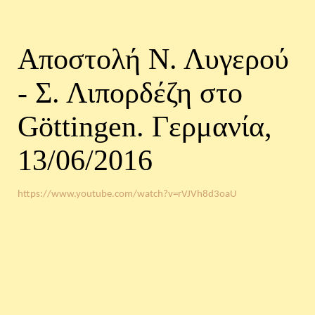
Αποστολή Ν. Λυγερού
- Σ. Λιπορδέζη στο
Göttingen. Γερμανία,
13/06/2016
https://www.youtube.com/watch?v=rVJVh8d3oaU