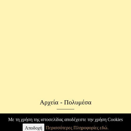
Αρχεία - Πολυμέσα
Φωτογραφικό Αρχείο
Με τη χρήση της ιστοσελίδας αποδέχεστε την χρήση Cookies
Περισσότερες Πληροφορίες εδώ.
Επιστολές
Αποδοχή